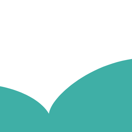
Poussés par une envie d’aller plus loin dans 
décident de quitter le cocon douillé de la Mark