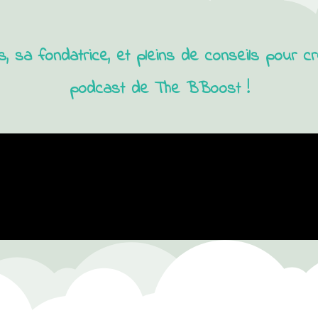
 sa fondatrice, et pleins de conseils pour 
podcast de The BBoost !