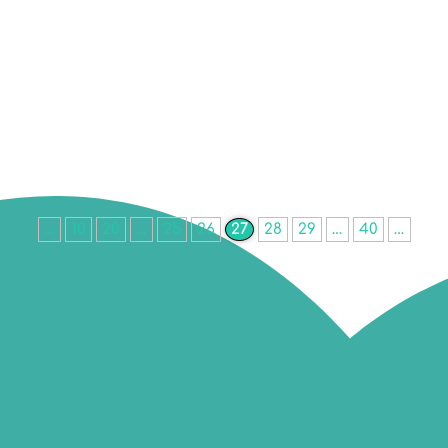
son projet, par une envie d’indépendance et de faire encor
etplace et de de se lancer dans la vente de ses créations s
…
10
20
…
25
26
27
28
29
…
40
…