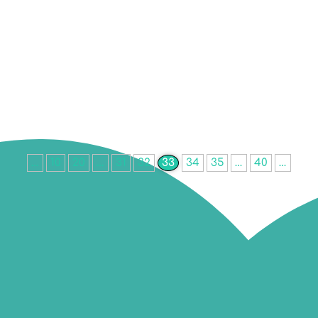
cessité d'avoir un blog pour créer une communauté autour de
es lecteurs et en faire des clients. Suite à cela, beaucoup de
…
10
20
…
31
32
33
34
35
…
40
…