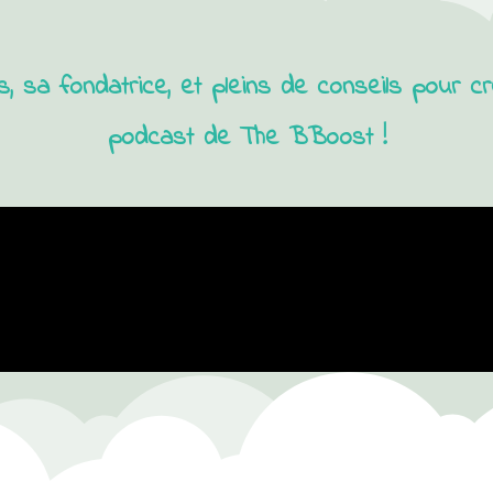
 sa fondatrice, et pleins de conseils pour 
podcast de The BBoost !