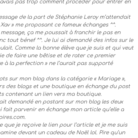
 savais pas trop comment procéder pour entrer en
essage de la part de Stéphanie Leroy m’attendait
t Xav » me proposant ce fameux échanges ^^.
 message, ça me poussait à franchir le pas en
nc tout bénef ^^. Je lui ai demandé des infos sur le
oulait. Comme la bonne élève que je suis et qui veut
vie de faire une bêtise et de rater ce premier
e à la perfection » ne l’aurait pas supporté
ots sur mon blog dans la catégorie « Mariage »,
ers des blogs et une boutique en échange du post
ts contenant un lien vers ma boutique.
vait demandé en postant sur mon blog les deux
 ai fait parvenir en échange mon article qu’elle a
oires.com.
que je reçoive le lien pour l’article et je me suis
gamine devant un cadeau de Noël lol. Pire qu’un