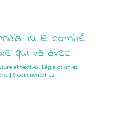
onnais-tu le comité
xe qui va avec
ture et textiles
,
Législation et
ons
|
0 commentaires