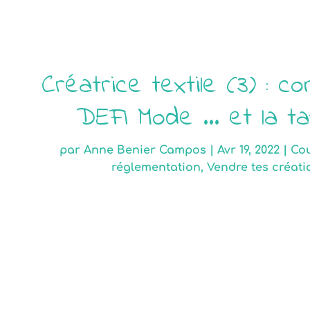
Créatrice textile (3) : c
DEFI Mode … et la ta
par
Anne Benier Campos
|
Avr 19, 2022
|
Cou
réglementation
,
Vendre tes créati