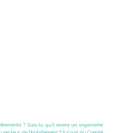
 vêtements ? Sais-tu qu’il existe un organisme
ecteur de l’habillement ? Il s’agit du Comité