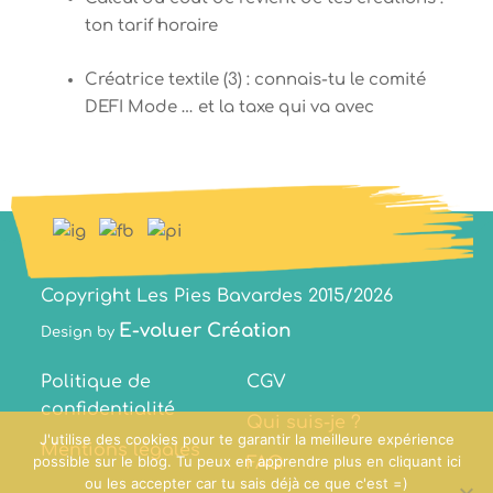
ton tarif horaire
Créatrice textile (3) : connais-tu le comité
DEFI Mode … et la taxe qui va avec
Copyright Les Pies Bavardes 2015/2026
E-voluer Création
Design by
Politique de
CGV
confidentialité
Qui suis-je ?
J'utilise des cookies pour te garantir la meilleure expérience
Mentions légales
possible sur le blog. Tu peux en apprendre plus en cliquant ici
FAQ
ou les accepter car tu sais déjà ce que c'est =)