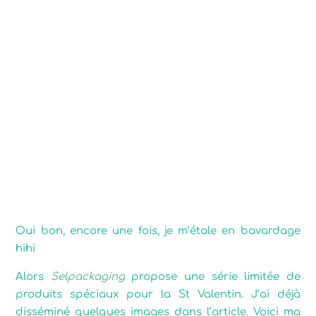
Les produits de
Selfpackaging et ton
cadeau dans tout ça ?
Oui bon, encore une fois, je m’étale en bavardage
hihi
Alors
Selpackaging
propose une série limitée de
produits spéciaux pour la St Valentin. J’ai déjà
disséminé quelques images dans l’article. Voici ma